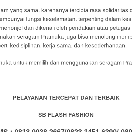
am yang sama, karenanya tercipta rasa solidarita
punyai fungsi keselamatan, terpenting dalam kes
enonjol dan dikenali oleh pendakian atau petugas
nakan seragam Pramuka juga bisa menolong memb
rti kedisiplinan, kerja sama, dan kesederhanaan.
ramuka untuk memilih dan menggunakan seragam P
PELAYANAN TERCEPAT DAN TERBAIK
SB FLASH FASHION
: 0813 9038 2667/0823 1451 6390/ 0896