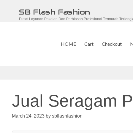
Skip
SB Flash Fashion
to
Pusat Layanan Pakaian Dan Perhiasan Profesional Termurah Terleng
content
HOME
Cart
Checkout
M
Jual Seragam Pr
March 24, 2023
by
sbflashfashion