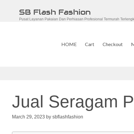
Skip
SB Flash Fashion
to
Pusat Layanan Pakaian Dan Perhiasan Profesional Termurah Terleng
content
HOME
Cart
Checkout
M
Jual Seragam P
March 29, 2023
by
sbflashfashion