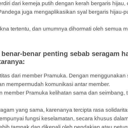
i dari kemeja putih dengan kerah bergaris hijau, c
Pandega juga mengaplikasikan syal bergaris hijau-pu
kna tertentu, dan umumnya dihormati oleh semua m
benar-benar penting sebab seragam h
taranya:
entitas dari member Pramuka. Dengan menggunaka
dan mempermudah komunikasi antar member.
 member Pramuka kelihatan sama dan seimbang, t
eragam yang sama, karenanya tercipta rasa solidar
punyai fungsi keselamatan, secara khusus dalam 
bih tampak dan dikenali oleh pendakian atau petu