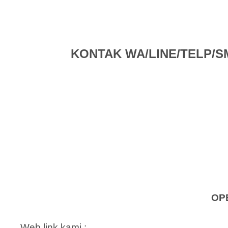
KONTAK WA/LINE/TELP/SMS 
OP
Web link kami ;