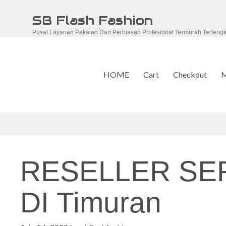
Skip
SB Flash Fashion
to
Pusat Layanan Pakaian Dan Perhiasan Profesional Termurah Terleng
content
HOME
Cart
Checkout
M
RESELLER S
DI Timuran