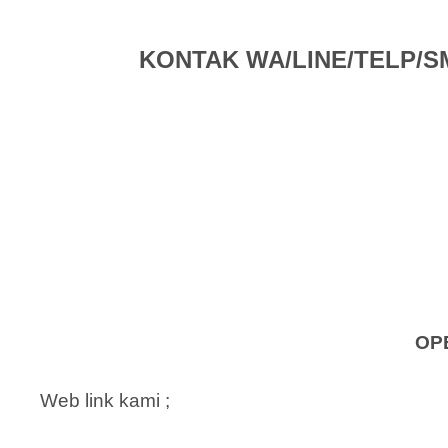
KONTAK WA/LINE/TELP/SMS 
OP
Web link kami ;