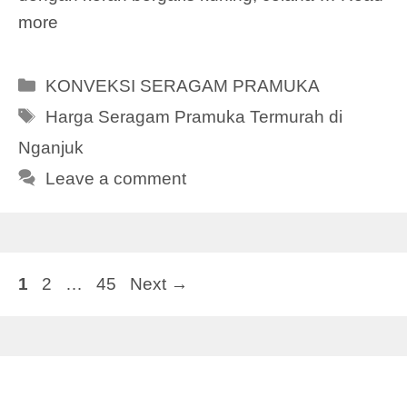
more
Categories
KONVEKSI SERAGAM PRAMUKA
Tags
Harga Seragam Pramuka Termurah di
Nganjuk
Leave a comment
Page
Page
Page
1
2
…
45
Next
→