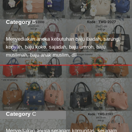
Category
B
Menyediakan aneka kebutuhan baju ibadah, sarung,
kopyah, baju koko, sajadah, baju umroh, baju
muslimah, baju anak muslim, dll
Category
C
Menyediakan aneka seragam komunitas, seragam