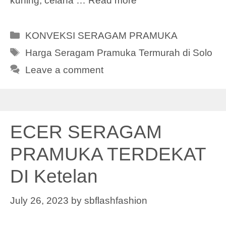
kuning, celana …
Read more
Categories
KONVEKSI SERAGAM PRAMUKA
Tags
Harga Seragam Pramuka Termurah di Solo
Leave a comment
ECER SERAGAM
PRAMUKA TERDEKAT
DI Ketelan
July 26, 2023
by
sbflashfashion