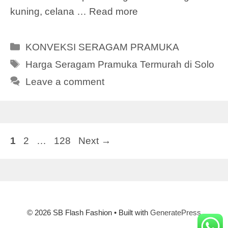
kuning, celana …
Read more
Categories
KONVEKSI SERAGAM PRAMUKA
Tags
Harga Seragam Pramuka Termurah di Solo
Leave a comment
Page
Page
Page
1
2
…
128
Next
→
© 2026 SB Flash Fashion
• Built with
GeneratePress