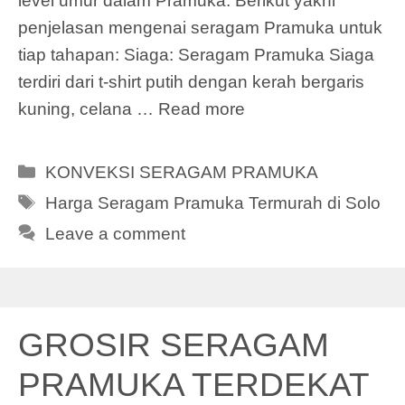
level umur dalam Pramuka. Berikut yakni
penjelasan mengenai seragam Pramuka untuk
tiap tahapan: Siaga: Seragam Pramuka Siaga
terdiri dari t-shirt putih dengan kerah bergaris
kuning, celana …
Read more
Categories
KONVEKSI SERAGAM PRAMUKA
Tags
Harga Seragam Pramuka Termurah di Solo
Leave a comment
GROSIR SERAGAM
PRAMUKA TERDEKAT