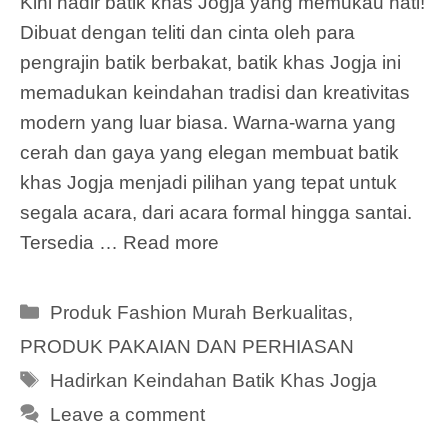
Kini hadir batik khas Jogja yang memukau hati!
Dibuat dengan teliti dan cinta oleh para
pengrajin batik berbakat, batik khas Jogja ini
memadukan keindahan tradisi dan kreativitas
modern yang luar biasa. Warna-warna yang
cerah dan gaya yang elegan membuat batik
khas Jogja menjadi pilihan yang tepat untuk
segala acara, dari acara formal hingga santai.
Tersedia …
Read more
Categories
Produk Fashion Murah Berkualitas
,
PRODUK PAKAIAN DAN PERHIASAN
Tags
Hadirkan Keindahan Batik Khas Jogja
Leave a comment