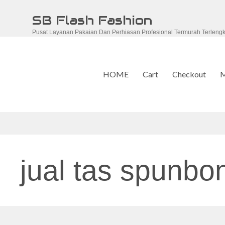
Skip
SB Flash Fashion
to
Pusat Layanan Pakaian Dan Perhiasan Profesional Termurah Terleng
content
HOME
Cart
Checkout
M
jual tas spunbo