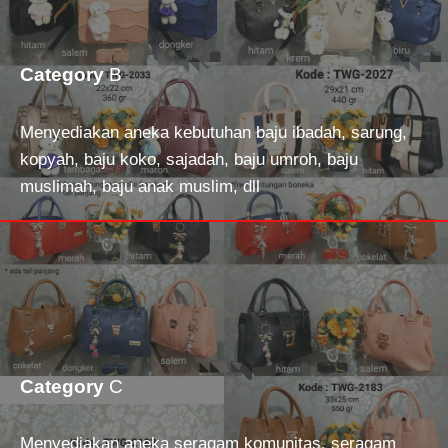
Category
B
Menyediakan aneka kebutuhan baju ibadah, sarung,
kopyah, baju koko, sajadah, baju umroh, baju
muslimah, baju anak muslim, dll
Category
C
Menyediakan aneka seragam komunitas, seragam