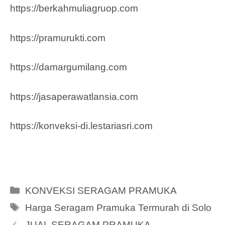
https://berkahmuliagruop.co
m
https://pramurukti.com
https://damargumilang.com
https://jasaperawatlansia.com
https://konveksi-di.lestariasri.com
Categories
KONVEKSI SERAGAM PRAMUKA
Tags
Harga Seragam Pramuka Termurah di Solo
JUAL SERAGAM PRAMUKA