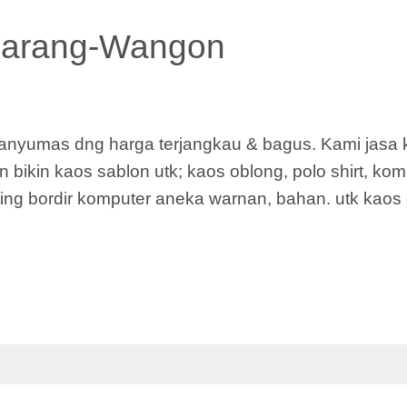
ibarang-Wangon
Banyumas dng harga terjangkau & bagus. Kami jasa
bikin kaos sablon utk; kaos oblong, polo shirt, komu
rinting bordir komputer aneka warnan, bahan. utk kao