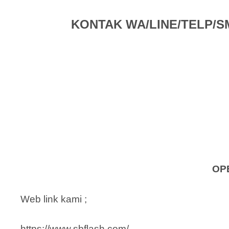
KONTAK WA/LINE/TELP/SMS 
OP
Web link kami ;
https://www.sbflash.com/