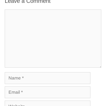
Leave a Comment
Comment
Name
Email
Website