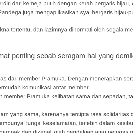
i dari kemeja putih dengan kerah bergaris hijau, c
Pandega juga mengaplikasikan syal bergaris hijau-pu
na tertentu, dan lazimnya dihormati oleh segala 
t penting sebab seragam hal yang demik
ntitas dari member Pramuka. Dengan menerapkan 
ermudah komunikasi antar member.
 member Pramuka kelihatan sama dan sepadan, ta
am yang sama, karenanya tercipta rasa solidarita
punyai fungsi keselamatan, terlebih dalam kesibu
ampak dan dikenali oleh pendakian atau petugas 