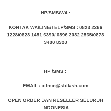
HP/SMS/WA :
KONTAK WA/LINE/TELP/SMS :
0823 2266
1228
/
0823 1451 6390
/
0896 3032 2565
/
0878
3400 8320
HP /SMS :
EMAIL :
admin@sbflash.com
OPEN ORDER DAN RESELLER SELURUH
INDONESIA