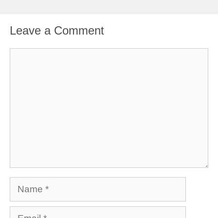
Leave a Comment
Comment
Name
Email