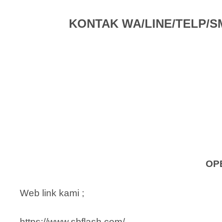
KONTAK WA/LINE/TELP/SMS 
OP
Web link kami ;
https://www.sbflash.com/