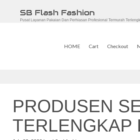
Skip
SB Flash Fashion
to
Pusat Layanan Pakaian Dan Perhiasan Profesional Termurah Terleng
content
HOME
Cart
Checkout
M
PRODUSEN S
TERLENGKAP D