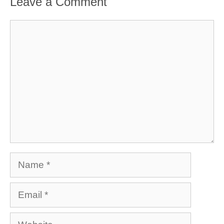
Leave a Comment
Comment
Name
Email
Website