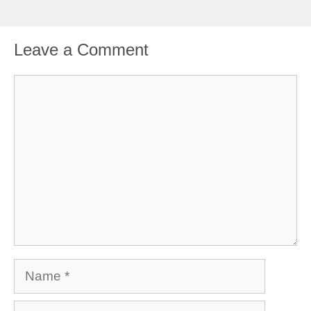
Leave a Comment
Comment
Name
Email