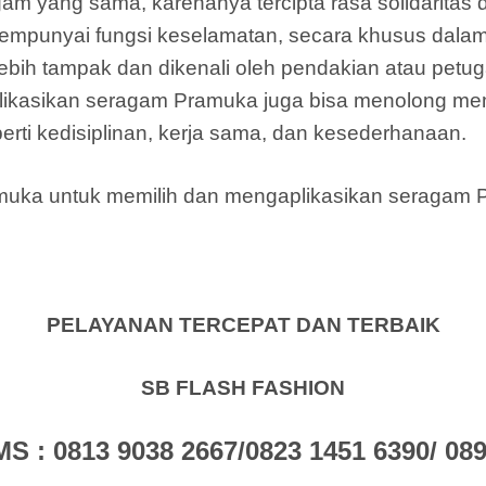
am yang sama, karenanya tercipta rasa solidarita
mpunyai fungsi keselamatan, secara khusus dalam
bih tampak dan dikenali oleh pendakian atau petu
ikasikan seragam Pramuka juga bisa menolong m
rti kedisiplinan, kerja sama, dan kesederhanaan.
amuka untuk memilih dan mengaplikasikan seragam
PELAYANAN TERCEPAT DAN TERBAIK
SB FLASH FASHION
: 0813 9038 2667/0823 1451 6390/ 0896