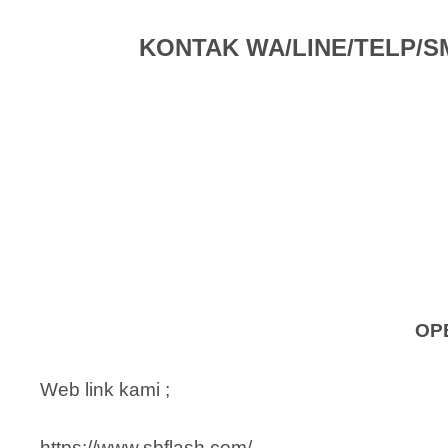
KONTAK WA/LINE/TELP/SMS 
OP
Web link kami ;
https://www.sbflash.com/