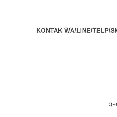
KONTAK WA/LINE/TELP/SMS 
OP