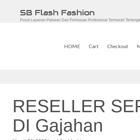
Skip
SB Flash Fashion
to
Pusat Layanan Pakaian Dan Perhiasan Profesional Termurah Terleng
content
HOME
Cart
Checkout
M
RESELLER SE
DI Gajahan