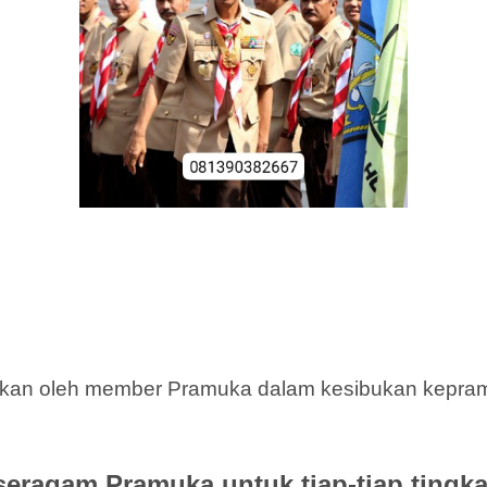
akan oleh member Pramuka dalam kesibukan kepramu
seragam Pramuka untuk tiap-tiap tingka