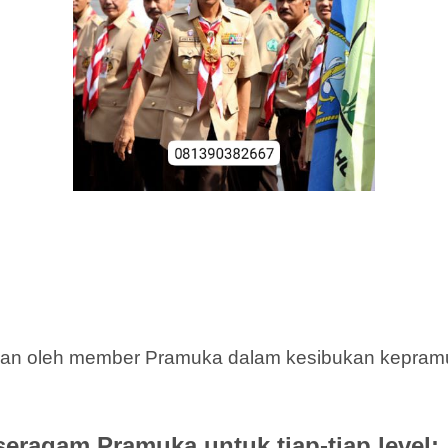
an oleh member Pramuka dalam kesibukan kepramuk
seragam Pramuka untuk tiap-tiap level: