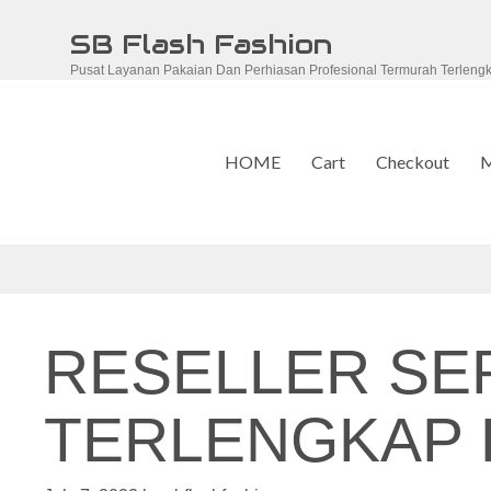
Skip
SB Flash Fashion
to
Pusat Layanan Pakaian Dan Perhiasan Profesional Termurah Terleng
content
HOME
Cart
Checkout
M
RESELLER S
TERLENGKAP D