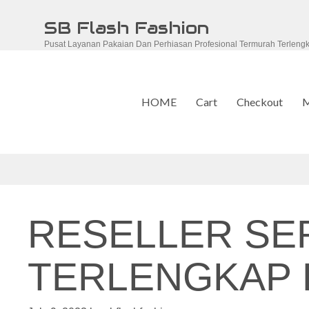
Skip
SB Flash Fashion
to
Pusat Layanan Pakaian Dan Perhiasan Profesional Termurah Terleng
content
HOME
Cart
Checkout
M
RESELLER S
TERLENGKAP D