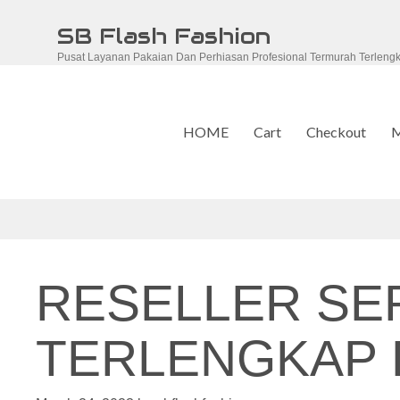
Skip
SB Flash Fashion
to
Pusat Layanan Pakaian Dan Perhiasan Profesional Termurah Terleng
content
HOME
Cart
Checkout
M
RESELLER S
TERLENGKAP D