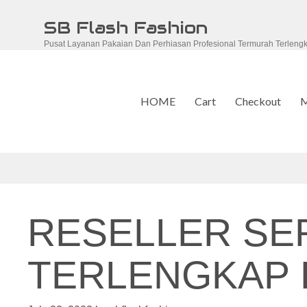
Skip
SB Flash Fashion
to
Pusat Layanan Pakaian Dan Perhiasan Profesional Termurah Terleng
content
HOME
Cart
Checkout
M
RESELLER S
TERLENGKAP D