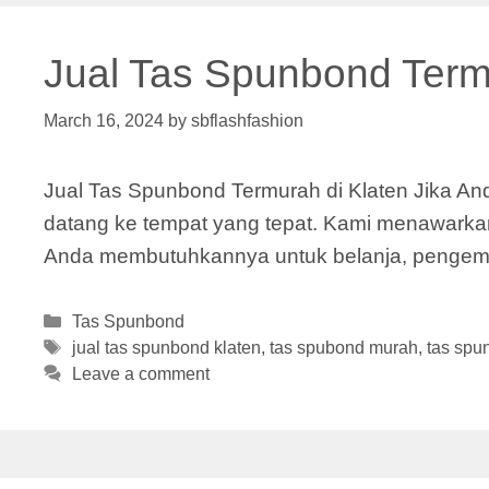
Jual Tas Spunbond Term
March 16, 2024
by
sbflashfashion
Jual Tas Spunbond Termurah di Klaten Jika And
datang ke tempat yang tepat. Kami menawarkan
Anda membutuhkannya untuk belanja, pengemas
Categories
Tas Spunbond
Tags
jual tas spunbond klaten
,
tas spubond murah
,
tas spu
Leave a comment