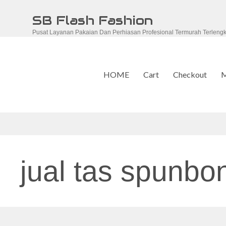
Skip
SB Flash Fashion
to
Pusat Layanan Pakaian Dan Perhiasan Profesional Termurah Terleng
content
HOME
Cart
Checkout
M
jual tas spunbo