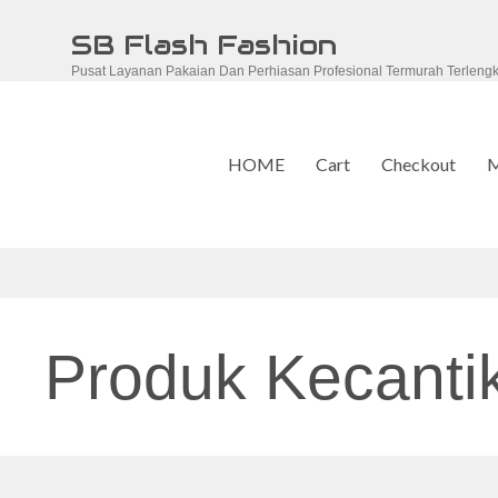
Skip
SB Flash Fashion
to
Pusat Layanan Pakaian Dan Perhiasan Profesional Termurah Terleng
content
HOME
Cart
Checkout
M
Produk Kecanti