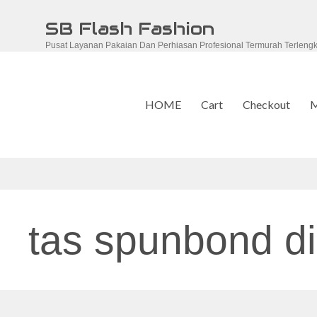
Skip
SB Flash Fashion
to
Pusat Layanan Pakaian Dan Perhiasan Profesional Termurah Terleng
content
HOME
Cart
Checkout
M
tas spunbond di