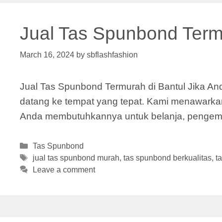
Jual Tas Spunbond Term
March 16, 2024
by
sbflashfashion
Jual Tas Spunbond Termurah di Bantul Jika And
datang ke tempat yang tepat. Kami menawarkan
Anda membutuhkannya untuk belanja, pengemas
Categories
Tas Spunbond
Tags
jual tas spunbond murah
,
tas spunbond berkualitas
,
t
Leave a comment