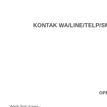
KONTAK WA/LINE/TELP/SMS 
OP
Web link kami ;