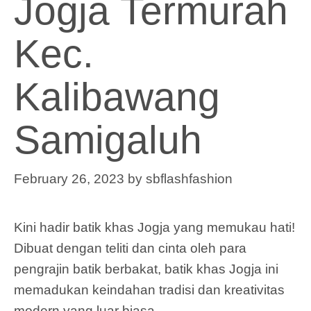
Jogja Termurah
Kec.
Kalibawang
Samigaluh
February 26, 2023
by
sbflashfashion
Kini hadir batik khas Jogja yang memukau hati!
Dibuat dengan teliti dan cinta oleh para
pengrajin batik berbakat, batik khas Jogja ini
memadukan keindahan tradisi dan kreativitas
modern yang luar biasa.