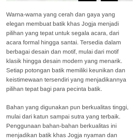
Warna-warna yang cerah dan gaya yang
elegan membuat batik khas Jogja menjadi
pilihan yang tepat untuk segala acara, dari
acara formal hingga santai. Tersedia dalam
berbagai desain dan motif, mulai dari motif
klasik hingga desain modern yang menarik.
Setiap potongan batik memiliki keunikan dan
keistimewaan tersendiri yang menjadikannya
pilihan tepat bagi para pecinta batik.
Bahan yang digunakan pun berkualitas tinggi,
mulai dari katun sampai sutra yang terbaik.
Penggunaan bahan-bahan berkualitas ini
menjadikan batik khas Jogja nyaman dan