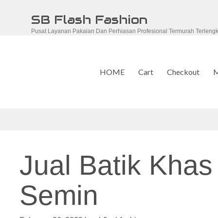
Skip
SB Flash Fashion
to
Pusat Layanan Pakaian Dan Perhiasan Profesional Termurah Terleng
content
HOME
Cart
Checkout
M
Jual Batik Kha
Semin