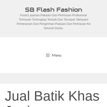
Skip
SB Flash Fashion
to
Pusat Layanan Pakaian Dan Perhiasan Profesional
content
Termurah Terlengkap Terbaik Dan Tercepat. Melayani
Pemesanan Dan Pengiriman Pakaian Dan Perhiasan Ke
Seluruh Dunia.
Menu
Jual Batik Khas