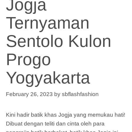
Jogja
Ternyaman
Sentolo Kulon
Progo
Yogyakarta
February 26, 2023
by
sbflashfashion
Kini hadir batik khas Jogja yang memukau hati!
Dibuat dengan teliti dan cinta oleh para