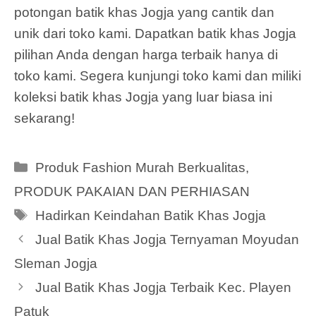
potongan batik khas Jogja yang cantik dan
unik dari toko kami. Dapatkan batik khas Jogja
pilihan Anda dengan harga terbaik hanya di
toko kami. Segera kunjungi toko kami dan miliki
koleksi batik khas Jogja yang luar biasa ini
sekarang!
Categories
Produk Fashion Murah Berkualitas
,
PRODUK PAKAIAN DAN PERHIASAN
Tags
Hadirkan Keindahan Batik Khas Jogja
Jual Batik Khas Jogja Ternyaman Moyudan
Sleman Jogja
Jual Batik Khas Jogja Terbaik Kec. Playen
Patuk