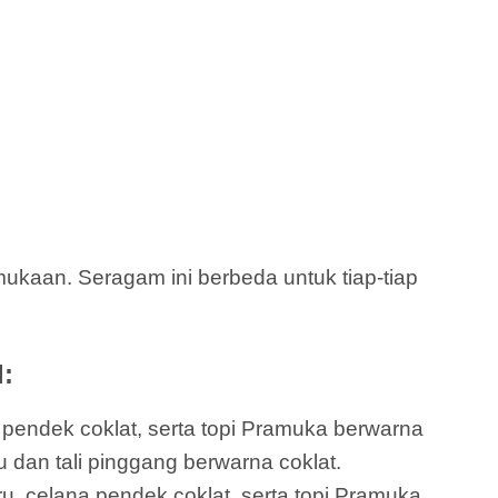
kaan. Seragam ini berbeda untuk tiap-tiap
:
a pendek coklat, serta topi Pramuka berwarna
u dan tali pinggang berwarna coklat.
ru, celana pendek coklat, serta topi Pramuka