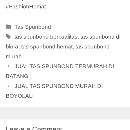
#FashionHemat
Categories
Tas Spunbond
Tags
tas spunbond berkualitas
,
tas spunbond di
blora
,
tas spunbond hemat
,
tas spunbond
murah
JUAL TAS SPUNBOND TERMURAH DI
BATANG
JUAL TAS SPUNBOND MURAH DI
BOYOLALI
Leave a Comment