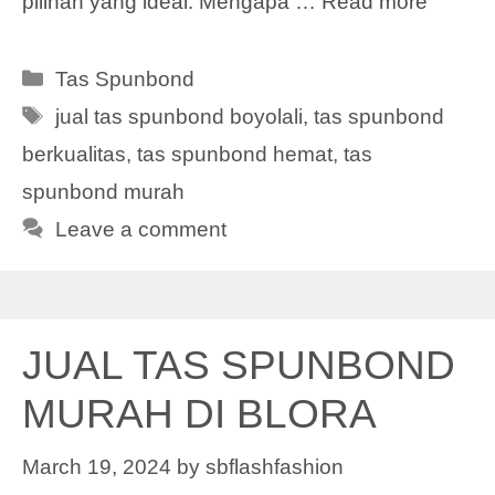
pilihan yang ideal. Mengapa …
Read more
Categories
Tas Spunbond
Tags
jual tas spunbond boyolali
,
tas spunbond
berkualitas
,
tas spunbond hemat
,
tas
spunbond murah
Leave a comment
JUAL TAS SPUNBOND
MURAH DI BLORA
March 19, 2024
by
sbflashfashion