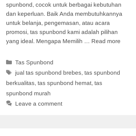
spunbond, cocok untuk berbagai kebutuhan
dan keperluan. Baik Anda membutuhkannya
untuk belanja, pengemasan, atau acara
promosi, tas spunbond kami adalah pilihan
yang ideal. Mengapa Memilih …
Read more
Categories
Tas Spunbond
Tags
jual tas spunbond brebes
,
tas spunbond
berkualitas
,
tas spunbond hemat
,
tas
spunbond murah
Leave a comment