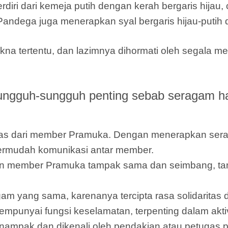
i dari kemeja putih dengan kerah bergaris hijau, c
Pandega juga menerapkan syal bergaris hijau-putih d
a tertentu, dan lazimnya dihormati oleh segala m
gguh-sungguh penting sebab seragam ha
ntitas dari member Pramuka. Dengan menerapkan s
ermudah komunikasi antar member.
n member Pramuka tampak sama dan seimbang, tan
am yang sama, karenanya tercipta rasa solidarita
punyai fungsi keselamatan, terpenting dalam aktiv
ampak dan dikenali oleh pendakian atau petugas 