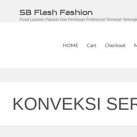
Skip
SB Flash Fashion
to
Pusat Layanan Pakaian Dan Perhiasan Profesional Termurah Terleng
content
HOME
Cart
Checkout
M
KONVEKSI SE