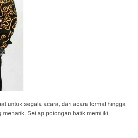
t untuk segala acara, dari acara formal hingga
g menarik. Setiap potongan batik memiliki