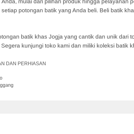
 Anda, mulai dari pilihan produk hingga pelayanan 
setiap potongan batik yang Anda beli. Beli batik kh
ongan batik khas Jogja yang cantik dan unik dari to
egera kunjungi toko kami dan miliki koleksi batik k
AN DAN PERHIASAN
lo
nggang