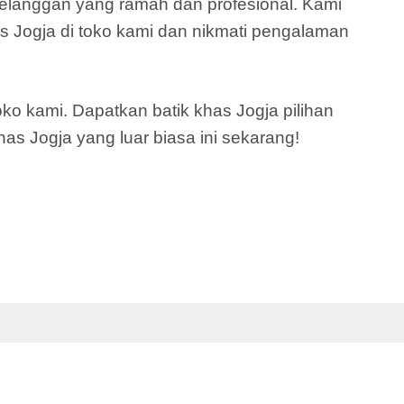
pelanggan yang ramah dan profesional. Kami
as Jogja di toko kami dan nikmati pengalaman
ko kami. Dapatkan batik khas Jogja pilihan
has Jogja yang luar biasa ini sekarang!