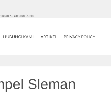
hiasan Ke Seluruh Dunia.
HUBUNGI KAMI
ARTIKEL
PRIVACY POLICY
empel Sleman