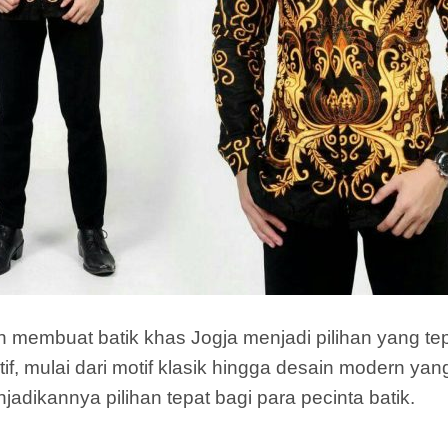
embuat batik khas Jogja menjadi pilihan yang tepa
if, mulai dari motif klasik hingga desain modern yan
adikannya pilihan tepat bagi para pecinta batik.