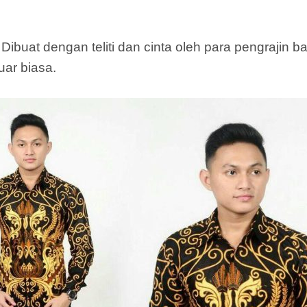
Dibuat dengan teliti dan cinta oleh para pengrajin b
uar biasa.