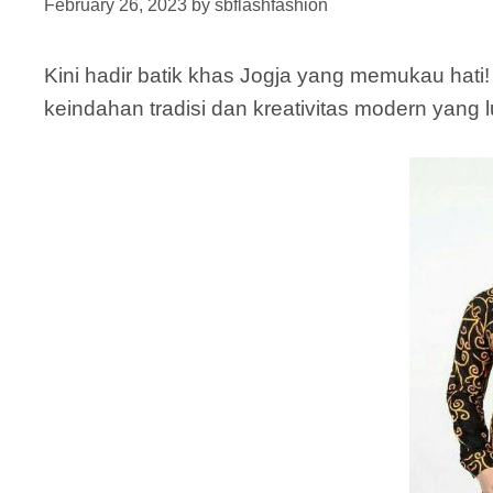
February 26, 2023
by
sbflashfashion
Kini hadir batik khas Jogja yang memukau hati! 
keindahan tradisi dan kreativitas modern yang l