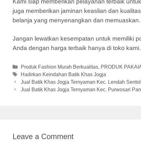
Kami siap memberikan pelayanan terbaik untuk
juga memberikan jaminan keaslian dan kualitas 
belanja yang menyenangkan dan memuaskan.
Jangan lewatkan kesempatan untuk memiliki pot
Anda dengan harga terbaik hanya di toko kami. S
Categories
Produk Fashion Murah Berkualitas
,
PRODUK PAKAI
Tags
Hadirkan Keindahan Batik Khas Jogja
Jual Batik Khas Jogja Ternyaman Kec. Lendah Sento
Jual Batik Khas Jogja Ternyaman Kec. Purwosari Pa
Leave a Comment