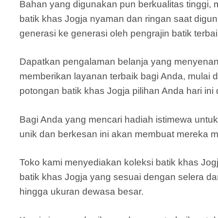
Bahan yang digunakan pun berkualitas tinggi, 
batik khas Jogja nyaman dan ringan saat digun
generasi ke generasi oleh pengrajin batik terbai
Dapatkan pengalaman belanja yang menyenangka
memberikan
layanan
terbaik bagi Anda, mulai 
potongan batik khas Jogja pilihan Anda hari in
Bagi Anda yang mencari hadiah istimewa untuk 
unik dan berkesan ini akan membuat mereka m
Toko kami menyediakan koleksi batik khas Jogj
batik khas Jogja yang sesuai dengan selera d
hingga ukuran dewasa besar.