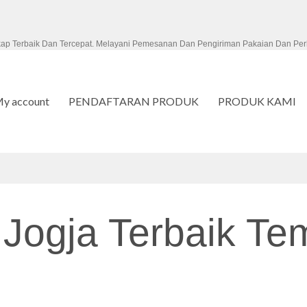
kap Terbaik Dan Tercepat. Melayani Pemesanan Dan Pengiriman Pakaian Dan Per
y account
PENDAFTARAN PRODUK
PRODUK KAMI
 Jogja Terbaik T