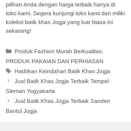
pilihan Anda dengan harga terbaik hanya di
toko kami. Segera kunjungi toko kami dan miliki
koleksi batik khas Jogja yang luar biasa ini
sekarang!
Categories
Produk Fashion Murah Berkualitas
,
PRODUK PAKAIAN DAN PERHIASAN
Tags
Hadirkan Keindahan Batik Khas Jogja
Jual Batik Khas Jogja Terbaik Tempel
Sleman Yogyakarta
Jual Batik Khas Jogja Terbaik Sanden
Bantul Jogja