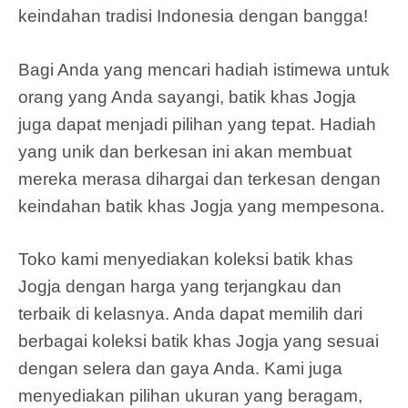
keindahan tradisi Indonesia dengan bangga!
Bagi Anda yang mencari hadiah istimewa untuk
orang yang Anda sayangi, batik khas Jogja
juga dapat menjadi pilihan yang tepat. Hadiah
yang unik dan berkesan ini akan membuat
mereka merasa dihargai dan terkesan dengan
keindahan batik khas Jogja yang mempesona.
Toko kami menyediakan koleksi batik khas
Jogja dengan harga yang terjangkau dan
terbaik di kelasnya. Anda dapat memilih dari
berbagai koleksi batik khas Jogja yang sesuai
dengan selera dan gaya Anda. Kami juga
menyediakan pilihan ukuran yang beragam,