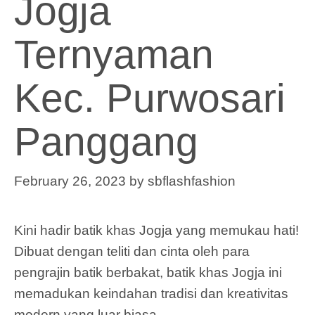
Jogja
Ternyaman
Kec. Purwosari
Panggang
February 26, 2023
by
sbflashfashion
Kini hadir batik khas Jogja yang memukau hati!
Dibuat dengan teliti dan cinta oleh para
pengrajin batik berbakat, batik khas Jogja ini
memadukan keindahan tradisi dan kreativitas
modern yang luar biasa.