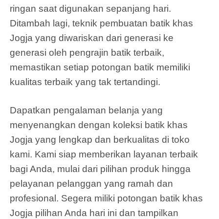
ringan saat digunakan sepanjang hari.
Ditambah lagi, teknik pembuatan batik khas
Jogja yang diwariskan dari generasi ke
generasi oleh pengrajin batik terbaik,
memastikan setiap potongan batik memiliki
kualitas terbaik yang tak tertandingi.
Dapatkan pengalaman belanja yang
menyenangkan dengan koleksi batik khas
Jogja yang lengkap dan berkualitas di toko
kami. Kami siap memberikan layanan terbaik
bagi Anda, mulai dari pilihan produk hingga
pelayanan pelanggan yang ramah dan
profesional. Segera miliki potongan batik khas
Jogja pilihan Anda hari ini dan tampilkan